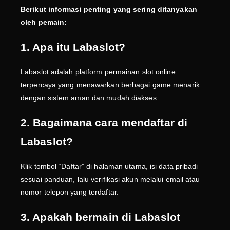
Berikut informasi penting yang sering ditanyakan
oleh pemain:
1. Apa itu Labaslot?
Labaslot adalah platform permainan slot online
terpercaya yang menawarkan berbagai game menarik
dengan sistem aman dan mudah diakses.
2. Bagaimana cara mendaftar di
Labaslot?
Klik tombol “Daftar” di halaman utama, isi data pribadi
sesuai panduan, lalu verifikasi akun melalui email atau
nomor telepon yang terdaftar.
3. Apakah bermain di Labaslot