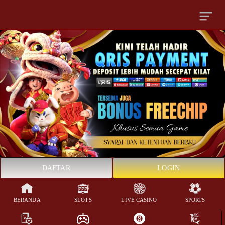
Labaslot Login
Labaslot Slot
Labaslot Link Alternatif
DAFTAR
LOGIN
BERANDA
SLOTS
LIVE CASINO
SPORTS