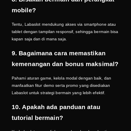
mobile?
Tentu, Labaslot mendukung akses via smartphone atau
tablet dengan tampilan responsif, sehingga bermain bisa
kapan saja dan di mana saja.
9. Bagaimana cara memastikan
kemenangan dan bonus maksimal?
Pahami aturan game, kelola modal dengan baik, dan
manfaatkan fitur demo serta promo yang disediakan
Labaslot untuk strategi bermain yang lebih efektif.
10. Apakah ada panduan atau
tutorial bermain?