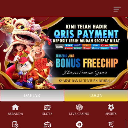
Labaslot Login
Labaslot Slot
Labaslot Link Alternatif
DAFTAR
LOGIN
BERANDA
SLOTS
LIVE CASINO
SPORTS